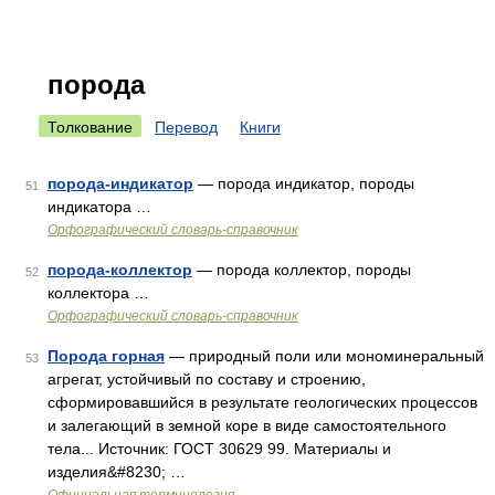
порода
Толкование
Перевод
Книги
порода-индикатор
— порода индикатор, породы
51
индикатора …
Орфографический словарь-справочник
порода-коллектор
— порода коллектор, породы
52
коллектора …
Орфографический словарь-справочник
Порода горная
— природный поли или мономинеральный
53
агрегат, устойчивый по составу и строению,
сформировавшийся в результате геологических процессов
и залегающий в земной коре в виде самостоятельного
тела... Источник: ГОСТ 30629 99. Материалы и
изделия&#8230; …