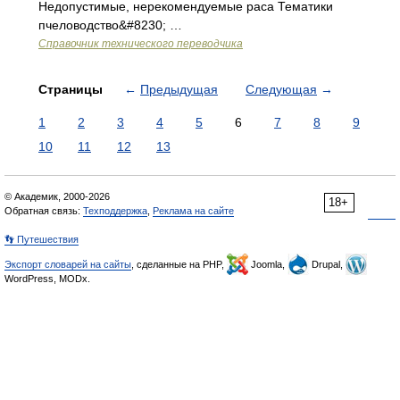
Недопустимые, нерекомендуемые раса Тематики
пчеловодство&#8230; …
Справочник технического переводчика
Страницы
←
Предыдущая
Следующая
→
1
2
3
4
5
6
7
8
9
10
11
12
13
© Академик, 2000-2026
18+
Обратная связь:
Техподдержка
,
Реклама на сайте
👣 Путешествия
Экспорт словарей на сайты
, сделанные на PHP,
Joomla,
Drupal,
WordPress, MODx.