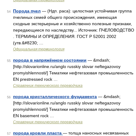
Официальная терминология
Порода пчел
— (Ндп. раса): целостная устойчивая группа
54
пчелиных семей общего происхождения, имеющая
сходные экстерьерные и хозяйственно полезные признаки,
передающиеся по наследству... Источник: ПЧЕЛОВОДСТВО
. ТЕРМИНЫ И ОПРЕДЕЛЕНИЯ. ГОСТ Р 52001 2002
(утв.&#8230; …
Официальная терминология
порода в напряжённом состоянии
— &mdash;
55
[http://slovarionline.ru/anglo russkiy slovar neftegazovoy
promyishlennosti/] Тематики нефтегазовая промышленность
EN prestressed rock …
Справочник технического переводчика
порода кристаллического фундамента
— &mdash;
56
[http://slovarionline.ru/anglo russkiy slovar neftegazovoy
promyishlennosti/] Тематики нефтегазовая промышленность
EN basement rock …
Справочник технического переводчика
порода кровли пласта
— толща наносных несвязанных
57