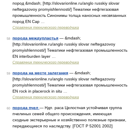
пород &mdash; [http://slovarionline.ru/anglo russkiy slovar
neftegazovoy promyishlennosti/] Тематики нефтегазовая
промышленность Синонимы толща наносных несвязанных
пород EN Cap …
Справочник технического переводчика
порода междупластья
— &mdash;
58
[http://slovarionline.ru/anglo russkiy slovar neftegazovoy
promyishlennosti/] Тематики нефтегазовая промышленность
EN interburden layer …
Справочник технического переводчика
порода на месте залегания
— &mdash;
59
[http://slovarionline.ru/anglo russkiy slovar neftegazovoy
promyishlennosti/] Тематики нефтегазовая промышленность
EN rock in placerock in situ …
Справочник технического переводчика
порода пчел
— Ндп. раса Целостная устойчивая группа
60
пчелиных семей общего происхождения, имеющая
сходные экстерьерные и хозяйственно полезные признаки,
передающиеся по наследству. [ГОСТ Р 52001 2002]